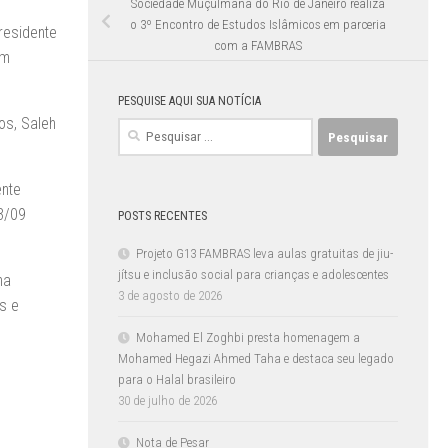
Sociedade Muçulmana do Rio de Janeiro realiza
o 3º Encontro de Estudos Islâmicos em parceria
residente
com a FAMBRAS
em
PESQUISE AQUI SUA NOTÍCIA
os, Saleh
Pesquisar
por:
ente
03/09
POSTS RECENTES
Projeto G13 FAMBRAS leva aulas gratuitas de jiu-
jítsu e inclusão social para crianças e adolescentes
ma
3 de agosto de 2026
s e
Mohamed El Zoghbi presta homenagem a
Mohamed Hegazi Ahmed Taha e destaca seu legado
para o Halal brasileiro
30 de julho de 2026
Nota de Pesar