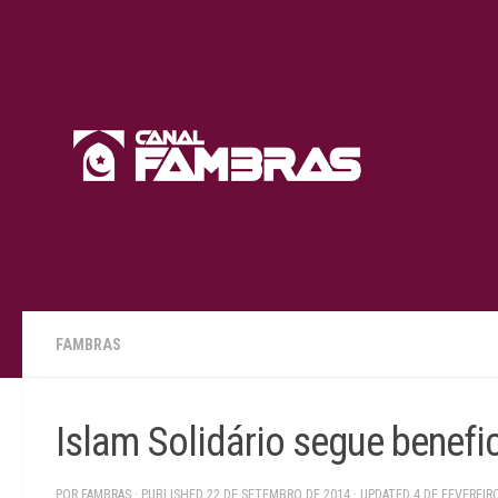
Skip to content
FAMBRAS
Islam Solidário segue benefi
POR
FAMBRAS
· PUBLISHED
22 DE SETEMBRO DE 2014
· UPDATED
4 DE FEVEREIR