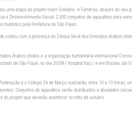
mais uma etapa do projeto Islam Solidário. A Fambras, através do seu p
cia e Desenvolvimento Social, 2.500 conjuntos de agasalhos para ser
is mantidos pela Prefeitura de São Paulo.
dade contou com a presença do Cônsul Geral dos Emirados Árabes Unid
ados Árabes Unidos e a organização humanitária internacional Cresc
tado de São Paulo, no dia 20/08 ( Hospital Itaci ) e em Brasilia, dia 
a Federação e o Colégio 24 de Março realizarão, entre 10 e 15 horas, u
rentes. Conjuntos de agasalhos serão distribuídos e atividades sociai
pas do projeto que deverão acontecer no mês de outubro.