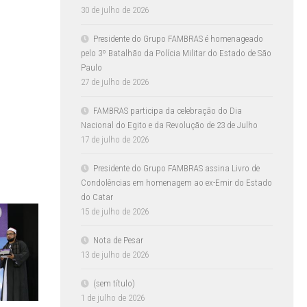
30 de julho de 2026
Presidente do Grupo FAMBRAS é homenageado
pelo 3º Batalhão da Polícia Militar do Estado de São
Paulo
27 de julho de 2026
FAMBRAS participa da celebração do Dia
Nacional do Egito e da Revolução de 23 de Julho
17 de julho de 2026
Presidente do Grupo FAMBRAS assina Livro de
Condolências em homenagem ao ex-Emir do Estado
do Catar
15 de julho de 2026
Nota de Pesar
13 de julho de 2026
(sem título)
1 de julho de 2026