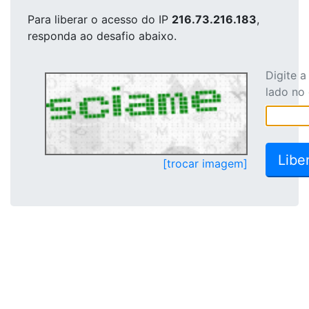
Para liberar o acesso
do IP
216.73.216.183
,
responda ao desafio abaixo.
Digite 
lado no
[trocar imagem]