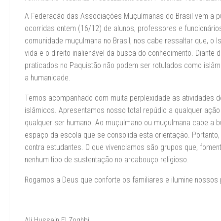
A Federação das Associações Muçulmanas do Brasil vem a públ
ocorridas ontem (16/12) de alunos, professores e funcionário
comunidade muçulmana no Brasil, nos cabe ressaltar que, o Is
vida e o direito inalienável da busca do conhecimento. Diante
praticados no Paquistão não podem ser rotulados como islâm
a humanidade.
Temos acompanhado com muita perplexidade as atividades de 
islâmicos. Apresentamos nosso total repúdio a qualquer ação 
qualquer ser humano. Ao muçulmano ou muçulmana cabe a busc
espaço da escola que se consolida esta orientação. Portanto
contra estudantes. O que vivenciamos são grupos que, fomen
nenhum tipo de sustentação no arcabouço religioso.
Rogamos a Deus que conforte os familiares e ilumine nossos
Ali Hussein El Zoghbi