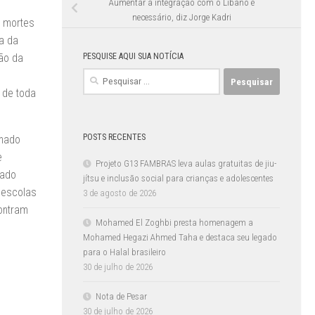
Aumentar a integração com o Líbano é
necessário, diz Jorge Kadri
s mortes
a da
PESQUISE AQUI SUA NOTÍCIA
ão da
Pesquisar
por:
 de toda
POSTS RECENTES
inado
e
Projeto G13 FAMBRAS leva aulas gratuitas de jiu-
rado
jítsu e inclusão social para crianças e adolescentes
 escolas
3 de agosto de 2026
ontram
Mohamed El Zoghbi presta homenagem a
Mohamed Hegazi Ahmed Taha e destaca seu legado
para o Halal brasileiro
30 de julho de 2026
Nota de Pesar
30 de julho de 2026