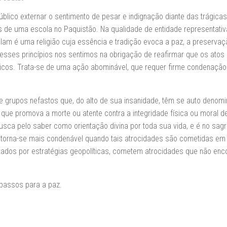
ico externar o sentimento de pesar e indignação diante das trágica
s de uma escola no Paquistão. Na qualidade de entidade representativ
lam é uma religião cuja essência e tradição evoca a paz, a preservaç
 desses princípios nos sentimos na obrigação de reafirmar que os atos
icos. Trata-se de uma ação abominável, que requer firme condenação
grupos nefastos que, do alto de sua insanidade, têm se auto denom
que promova a morte ou atente contra a integridade física ou moral d
a pelo saber como orientação divina por toda sua vida, e é no sag
, torna-se mais condenável quando tais atrocidades são cometidas em
tados por estratégias geopolíticas, cometem atrocidades que não enc
 passos para a paz.