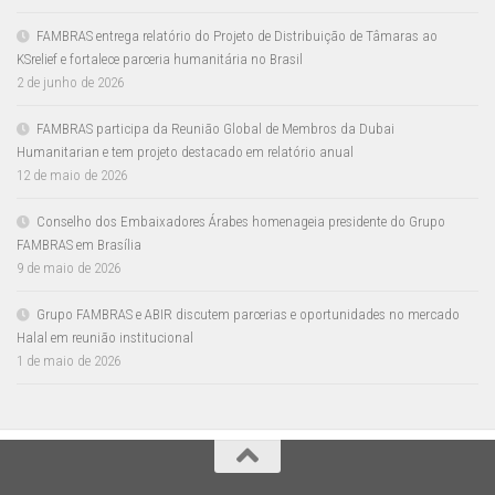
FAMBRAS entrega relatório do Projeto de Distribuição de Tâmaras ao
KSrelief e fortalece parceria humanitária no Brasil
2 de junho de 2026
FAMBRAS participa da Reunião Global de Membros da Dubai
Humanitarian e tem projeto destacado em relatório anual
12 de maio de 2026
Conselho dos Embaixadores Árabes homenageia presidente do Grupo
FAMBRAS em Brasília
9 de maio de 2026
Grupo FAMBRAS e ABIR discutem parcerias e oportunidades no mercado
Halal em reunião institucional
1 de maio de 2026