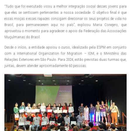
“Tudo que foi executado visou a melhor integração social desses jovens para
que eles se sentissem pertencentes a nossa sociedade. O objetivo final é que
essas moças e esses rapazes consigam direcionar os seus projetos de vida no
Brasil, para permanecerem aqui no país”, explicou Maria Conejero, que
aproveitou o momento para agradecer o apoio da Federação das Associações
Muçulmanas do Brasil.
Desde o início, a entidade apoiou o curso, idealizado pela ESPM em conjunto
com a International Organization for Migration – IOM, e o Ministério das
Relações Exteriores em São Paulo. Para 2024, estão previstas duas turmas que,
juntas, devem atender aproximadamente 60 pessoas.