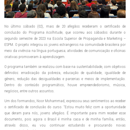
No último sábado (02), mais de 20 afegãos receberam o certificado de
conclusão do Programa Acolhitude, que ocorreu aos sábados durante o
segundo semestre de 2023 na Escola Superior de Propaganda e Marketing –
ESPM. O projeto integrou os jovens estrangeiros na comunidade brasileira por
meio da vivência na língua portuguesa; atividades de comunicação e oficinas
criativas promoveram à aprendizagem.
O programa também se realizou com base na sustentabilidade, com objetivos
definidos: erradicação da pobreza, educação de qualidade, igualdade de
gênero, redução das desigualdades e parcerias e meios de implementação.
Dentro do conteúdo programático, houve empreendedorismo, música,
negócios, entre outros assuntos.
Um dos formandos, Noor Mohammad, expressou seus sentimentos ao receber
o certificado de conclusão do curso. “Estou muito feliz com a oportunidade
que deram para nós, jovens afegãos. É importante para mim receber esse
documento, pois agora o Brasil é minha casa e de minha família, então,
através disso, eu vou continuar estudando e procurando novas