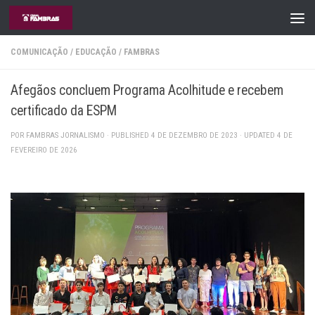
Skip to content
COMUNICAÇÃO
/
EDUCAÇÃO
/
FAMBRAS
Afegãos concluem Programa Acolhitude e recebem
certificado da ESPM
POR
FAMBRAS JORNALISMO
· PUBLISHED
4 DE DEZEMBRO DE 2023
· UPDATED
4 DE
FEVEREIRO DE 2026