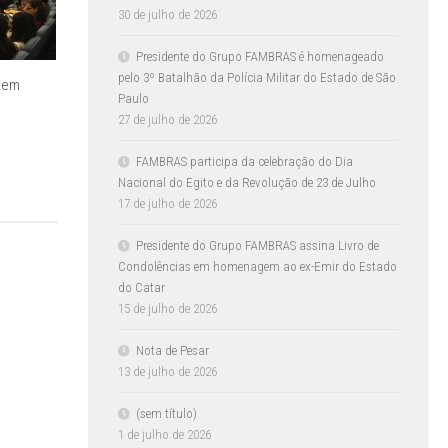
30 de julho de 2026
Presidente do Grupo FAMBRAS é homenageado
pelo 3º Batalhão da Polícia Militar do Estado de São
 tem
Paulo
27 de julho de 2026
FAMBRAS participa da celebração do Dia
Nacional do Egito e da Revolução de 23 de Julho
17 de julho de 2026
Presidente do Grupo FAMBRAS assina Livro de
Condolências em homenagem ao ex-Emir do Estado
do Catar
15 de julho de 2026
Nota de Pesar
13 de julho de 2026
(sem título)
1 de julho de 2026