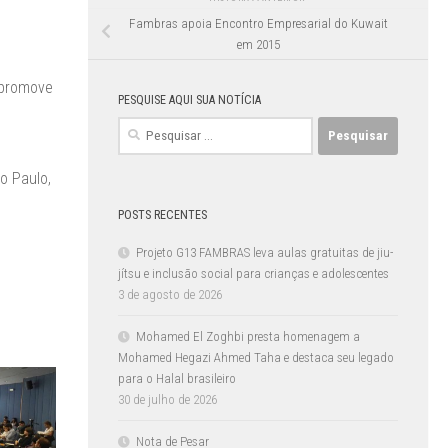
Fambras apoia Encontro Empresarial do Kuwait
em 2015
 promove
PESQUISE AQUI SUA NOTÍCIA
Pesquisar
por:
ão Paulo,
POSTS RECENTES
Projeto G13 FAMBRAS leva aulas gratuitas de jiu-
jítsu e inclusão social para crianças e adolescentes
3 de agosto de 2026
Mohamed El Zoghbi presta homenagem a
Mohamed Hegazi Ahmed Taha e destaca seu legado
para o Halal brasileiro
30 de julho de 2026
Nota de Pesar