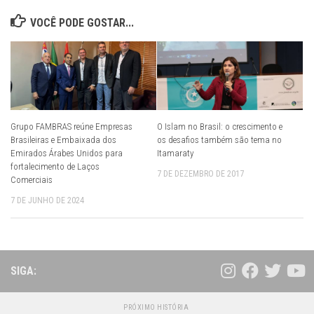
VOCÊ PODE GOSTAR...
Grupo FAMBRAS reúne Empresas
O Islam no Brasil: o crescimento e
Brasileiras e Embaixada dos
os desafios também são tema no
Emirados Árabes Unidos para
Itamaraty
fortalecimento de Laços
7 DE DEZEMBRO DE 2017
Comerciais
7 DE JUNHO DE 2024
SIGA:
PRÓXIMO HISTÓRIA