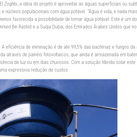
l Zoghbi, a ideia do projeto é aproveitar as águas superficiais ou sub
e núcleos populacionais com água potável. “Água é vida, e nada mai
enos favorecida a possibilidade de tomar água potável. Este é um d
med Bin Rashid e a Suqia Dubai, dos Emirados Árabes Unidos que no
a. A eficiência de eliminação é de até 99,5% das bactérias e fungos da
da através de painéis fotovoltaicos; que ainda é armazenada em bate
ncia de luz ou em dias chuvosos. Com a solução híbrida solar este 
 uma expressiva redução de custos.