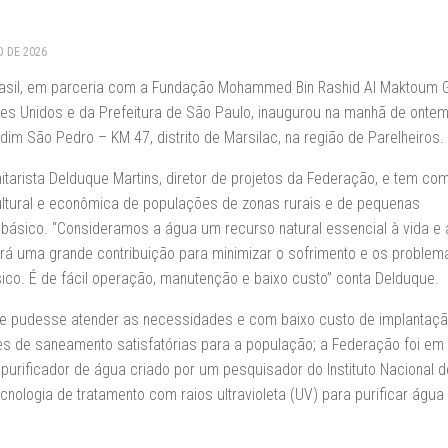
O DE 2026
il, em parceria com a Fundação Mohammed Bin Rashid Al Maktoum G
bes Unidos e da Prefeitura de São Paulo, inaugurou na manhã de ontem
dim São Pedro – KM 47, distrito de Marsilac, na região de Parelheiros.
itarista Delduque Martins, diretor de projetos da Federação, e tem co
 cultural e econômica de populações de zonas rurais e de pequenas
ásico. “Consideramos a água um recurso natural essencial à vida e 
á uma grande contribuição para minimizar o sofrimento e os problem
co. É de fácil operação, manutenção e baixo custo” conta Delduque.
ue pudesse atender as necessidades e com baixo custo de implantaçã
 de saneamento satisfatórias para a população; a Federação foi em
urificador de água criado por um pesquisador do Instituto Nacional d
ecnologia de tratamento com raios ultravioleta (UV) para purificar água 