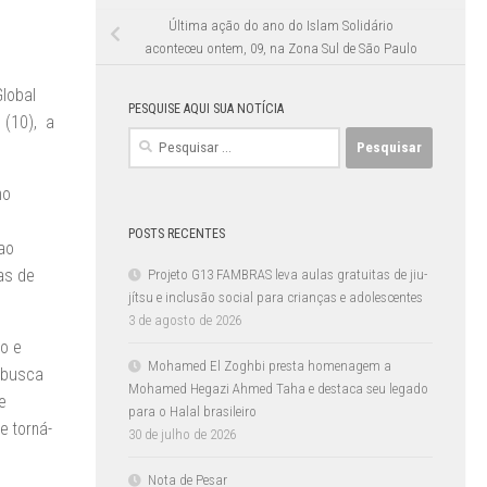
Última ação do ano do Islam Solidário
aconteceu ontem, 09, na Zona Sul de São Paulo
lobal
PESQUISE AQUI SUA NOTÍCIA
 (10), a
Pesquisar
por:
mo
POSTS RECENTES
ao
as de
Projeto G13 FAMBRAS leva aulas gratuitas de jiu-
jítsu e inclusão social para crianças e adolescentes
3 de agosto de 2026
o e
Mohamed El Zoghbi presta homenagem a
 busca
Mohamed Hegazi Ahmed Taha e destaca seu legado
e
para o Halal brasileiro
e torná-
30 de julho de 2026
Nota de Pesar