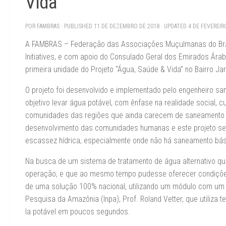
Vida”
POR
FAMBRAS
· PUBLISHED
11 DE DEZEMBRO DE 2018
· UPDATED
4 DE FEVEREIR
A FAMBRAS – Federação das Associações Muçulmanas do Bras
Initiatives, e com apoio do Consulado Geral dos Emirados Ára
primeira unidade do Projeto “Água, Saúde & Vida” no Bairro Jar
O projeto foi desenvolvido e implementado pelo engenheiro san
objetivo levar água potável, com ênfase na realidade social,
comunidades das regiões que ainda carecem de saneamento b
desenvolvimento das comunidades humanas e este projeto ser
escassez hídrica, especialmente onde não há saneamento bási
Na busca de um sistema de tratamento de água alternativo q
operação, e que ao mesmo tempo pudesse oferecer condições
de uma solução 100% nacional, utilizando um módulo com um p
Pesquisa da Amazônia (Inpa), Prof. Roland Vetter, que utiliza t
la potável em poucos segundos.