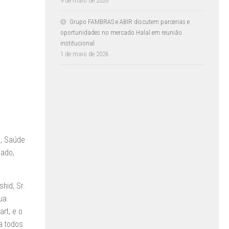
9 de maio de 2026
Grupo FAMBRAS e ABIR discutem parcerias e
oportunidades no mercado Halal em reunião
institucional
1 de maio de 2026
a, Saúde
nado,
hid, Sr.
ua.
rt, e o
a todos