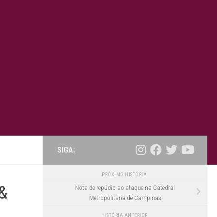
SIGA:
PRÓXIMO HISTÓRIA
 &
Nota de repúdio ao ataque na Catedral
Metropolitana de Campinas
HISTÓRIA ANTERIOR