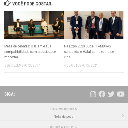
VOCÊ PODE GOSTAR...
Mesa de debates: O Islam e sua
Na Expo 2020 Dubai, FAMBRAS
compatibilidade com a sociedade
consolida o Halal como estilo de
moderna
vida
5 DE DEZEMBRO DE 2017
4 DE OUTUBRO DE 2021
SIGA:
PRÓXIMO HISTÓRIA
Nota de pesar
HISTÓRIA ANTERIOR