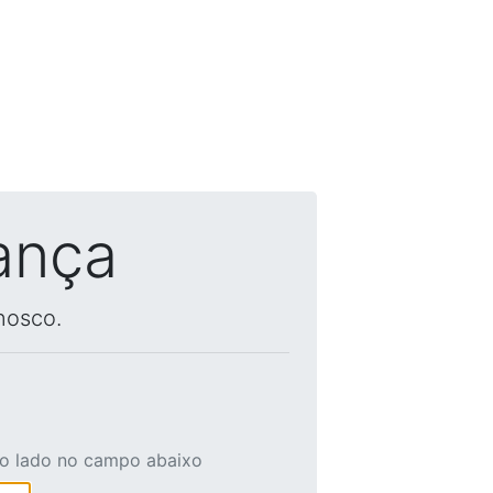
ança
nosco.
ao lado no campo abaixo