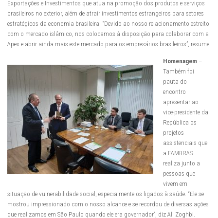
Exportações e Investimentos que atua na promoção dos produtos e serviços
brasileiros no exterior, além de atrair investimentos estrangeiros para setores
estratégicos da economia brasileira. “Devido ao nosso relacionamento estreito
com o mercado islâmico, nos colocamos à disposição para colaborar com a
Apex e abrir ainda mais este mercado para os empresários brasileiros”, resume.
Homenagem
–
Também foi
pauta do
encontro
apresentar ao
vice-presidente da
República os
projetos
assistenciais que
a FAMBRAS
realiza junto a
pessoas que
vivem em
situação de vulnerabilidade social, especialmente os ligados à saúde. “Ele se
mostrou impressionado com o nosso alcance e se recordou de diversas ações
que realizamos em São Paulo quando ele era governador”, diz Ali Zoghbi.