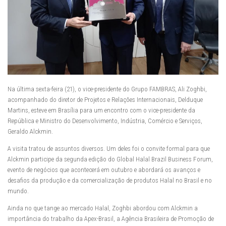
Na última sexta-feira (21), o vice-presidente do Grupo FAMBRAS, Ali Zoghbi,
acompanhado do diretor de Projetos e Relações Internacionais, Delduque
Martins, esteve em Brasília para um encontro com o vice-presidente da
República e Ministro do Desenvolvimento, Indústria, Comércio e Serviços,
Geraldo Alckmin.
A visita tratou de assuntos diversos. Um deles foi o convite formal para que
Alckmin participe da segunda edição do Global Halal Brazil Business Forum,
evento de negócios que acontecerá em outubro e abordará os avanços e
desafios da produção e da comercialização de produtos Halal no Brasil e no
mundo.
Ainda no que tange ao mercado Halal, Zoghbi abordou com Alckmin a
importância do trabalho da Apex-Brasil, a Agência Brasileira de Promoção de