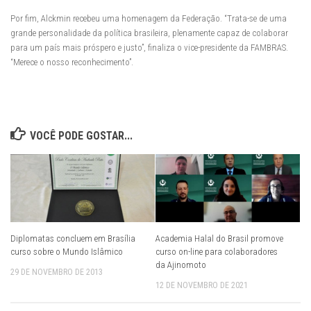
Por fim, Alckmin recebeu uma homenagem da Federação. “Trata-se de uma
grande personalidade da política brasileira, plenamente capaz de colaborar
para um país mais próspero e justo”, finaliza o vice-presidente da FAMBRAS.
“Merece o nosso reconhecimento”.
VOCÊ PODE GOSTAR...
Diplomatas concluem em Brasília
Academia Halal do Brasil promove
curso sobre o Mundo Islâmico
curso on-line para colaboradores
da Ajinomoto
29 DE NOVEMBRO DE 2013
12 DE NOVEMBRO DE 2021