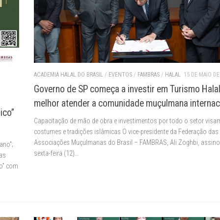
ACADEMIA HALAL DO BRASIL
/
EVENTOS
/
FAMBRAS
/
HALAL
15 DE MAIO DE
Governo de SP começa a investir em Turismo Halal
melhor atender a comunidade muçulmana internac
ico”
Capacitação de mão de obra e investimentos por todo o setor visam
costumes e tradições islâmicas O vice-presidente da Federação das
Associações Muçulmanas do Brasil – FAMBRAS, Ali Zoghbi, assino
ano”;
sexta-feira (12)...
nas
co” com