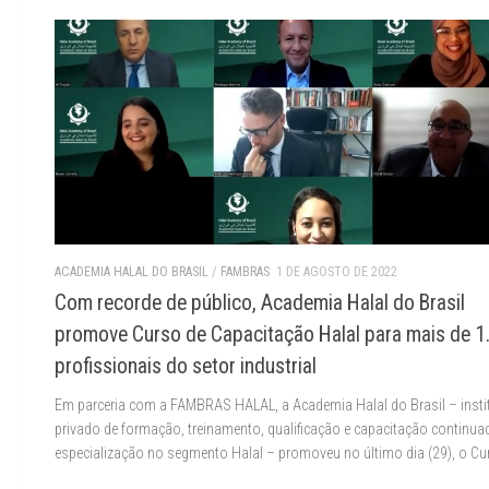
ACADEMIA HALAL DO BRASIL
/
FAMBRAS
1 DE AGOSTO DE 2022
Com recorde de público, Academia Halal do Brasil
promove Curso de Capacitação Halal para mais de 1
profissionais do setor industrial
Em parceria com a FAMBRAS HALAL, a Academia Halal do Brasil – insti
privado de formação, treinamento, qualificação e capacitação continu
especialização no segmento Halal – promoveu no último dia (29), o Cur