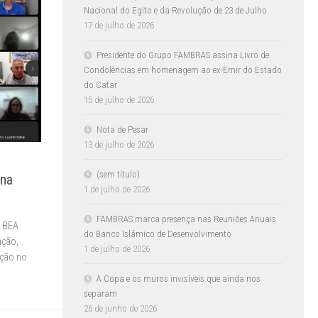
Nacional do Egito e da Revolução de 23 de Julho
17 de julho de 2026
Presidente do Grupo FAMBRAS assina Livro de
Condolências em homenagem ao ex-Emir do Estado
do Catar
15 de julho de 2026
Nota de Pesar
13 de julho de 2026
(sem título)
 na
1 de julho de 2026
FAMBRAS marca presença nas Reuniões Anuais
e BEA
do Banco Islâmico de Desenvolvimento
ação,
1 de julho de 2026
ação no
A Copa e os muros invisíveis que ainda nos
separam
26 de junho de 2026