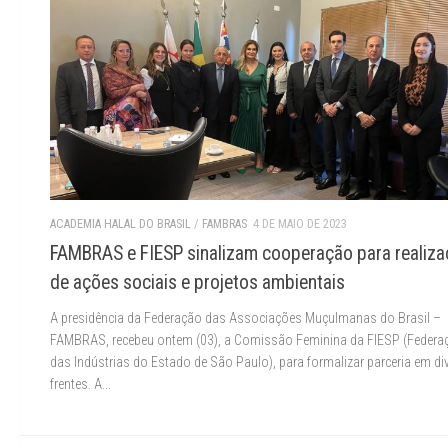
ACADEMIA HALAL DO BRASIL
/
FAMBRAS
4 DE MAIO DE 2023
FAMBRAS e FIESP sinalizam cooperação para realiz
de ações sociais e projetos ambientais
A presidência da Federação das Associações Muçulmanas do Brasil –
FAMBRAS, recebeu ontem (03), a Comissão Feminina da FIESP (Federa
das Indústrias do Estado de São Paulo), para formalizar parceria em di
frentes. A...