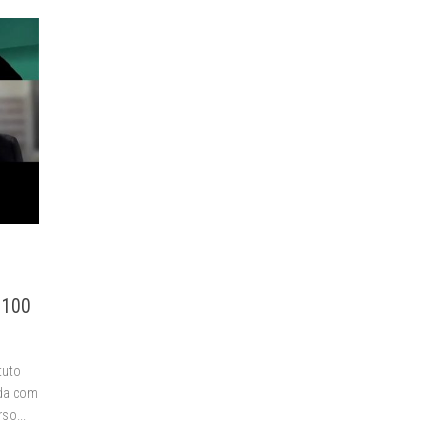
.100
tuto
ada com
so...