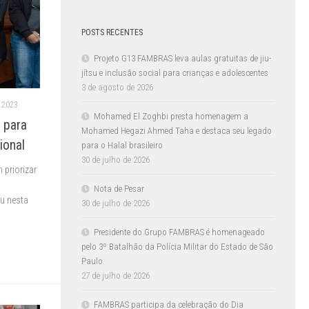
POSTS RECENTES
Projeto G13 FAMBRAS leva aulas gratuitas de jiu-
jítsu e inclusão social para crianças e adolescentes
3 de agosto de 2026
 2023
Mohamed El Zoghbi presta homenagem a
 para
Mohamed Hegazi Ahmed Taha e destaca seu legado
ional
para o Halal brasileiro
30 de julho de 2026
 priorizar
Nota de Pesar
u nesta
30 de julho de 2026
Presidente do Grupo FAMBRAS é homenageado
pelo 3º Batalhão da Polícia Militar do Estado de São
Paulo
27 de julho de 2026
FAMBRAS participa da celebração do Dia