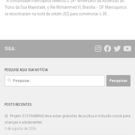
A comunidade marroquina celebrou o 24º Aniversário da Ascensão ao
Trono da Sua Majestade, o Rei Mohammed VI, Brasília – DF. Marroquinos
se encontraram na noite de ontem (02) para comemorar o 30...
SIGA:
PESQUISE AQUI SUA NOTÍCIA
Pesquisar
por:
POSTS RECENTES
Projeto G13 FAMBRAS leva aulas gratuitas de jiu-jítsu e inclusão social para
crianças e adolescentes
3 de agosto de 2026