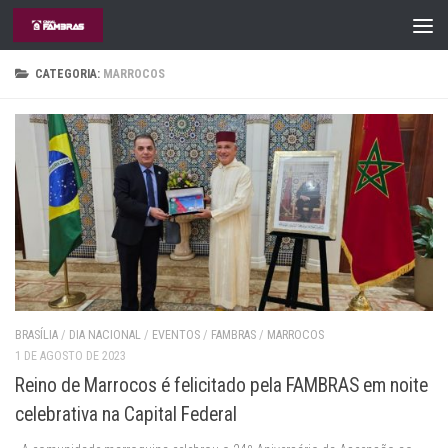
Skip to content
CATEGORIA:
MARROCOS
BRASÍLIA
/
DIA NACIONAL
/
EVENTOS
/
FAMBRAS
/
MARROCOS
1 DE AGOSTO DE 2023
Reino de Marrocos é felicitado pela FAMBRAS em noite
celebrativa na Capital Federal