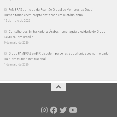
FAMBRAS participa da Reunião Global de Membros da Dubai
Humanitarian e tem projeto destacado em relatório anual
12 de maio de 2026
Conselho dos Embaixadores Árabes homenageia presidente do Grupo
FAMBRAS em Brasília
9 de maio de 2026
Grupo FAMBRAS e ABIR discutem parcerias e oportunidades no mercado
Halal em reunião institucional
1 de maio de 2026