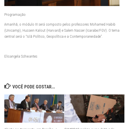
Programação
Amanhã, o módulo III será composto pelos professores Mohamed Habib
(Unicamp), Hussein Kalout (Harvard) e Salem Nasser (Icarabe/FGV). O tema
central será o “Islã Político, Geopolítica e a Contemporaneidade”.
Elisangela Schwantes
VOCÊ PODE GOSTAR...