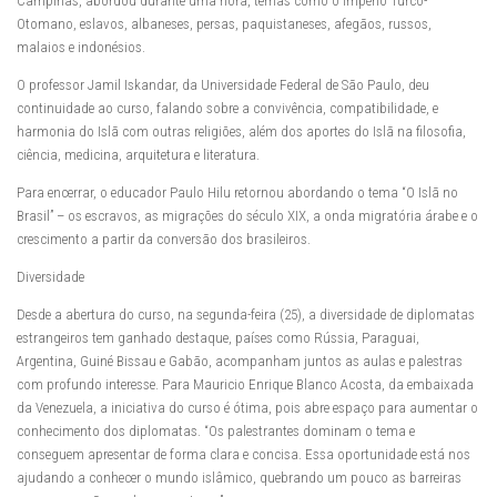
Campinas, abordou durante uma hora, temas como o Império Turco-
Otomano, eslavos, albaneses, persas, paquistaneses, afegãos, russos,
malaios e indonésios.
O professor Jamil Iskandar, da Universidade Federal de São Paulo, deu
continuidade ao curso, falando sobre a convivência, compatibilidade, e
harmonia do Islã com outras religiões, além dos aportes do Islã na filosofia,
ciência, medicina, arquitetura e literatura.
Para encerrar, o educador Paulo Hilu retornou abordando o tema “O Islã no
Brasil” – os escravos, as migrações do século XIX, a onda migratória árabe e o
crescimento a partir da conversão dos brasileiros.
Diversidade
Desde a abertura do curso, na segunda-feira (25), a diversidade de diplomatas
estrangeiros tem ganhado destaque, países como Rússia, Paraguai,
Argentina, Guiné Bissau e Gabão, acompanham juntos as aulas e palestras
com profundo interesse. Para Mauricio Enrique Blanco Acosta, da embaixada
da Venezuela, a iniciativa do curso é ótima, pois abre espaço para aumentar o
conhecimento dos diplomatas. “Os palestrantes dominam o tema e
conseguem apresentar de forma clara e concisa. Essa oportunidade está nos
ajudando a conhecer o mundo islâmico, quebrando um pouco as barreiras