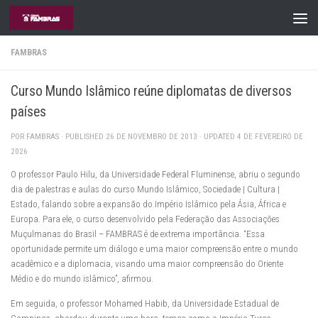
Skip to content
FAMBRAS
Curso Mundo Islâmico reúne diplomatas de diversos
países
POR
FAMBRAS
· PUBLISHED
26 DE NOVEMBRO DE 2013
· UPDATED
4 DE FEVEREIRO DE
2026
O professor Paulo Hilu, da Universidade Federal Fluminense, abriu o segundo
dia de palestras e aulas do curso Mundo Islâmico, Sociedade | Cultura |
Estado, falando sobre a expansão do Império Islâmico pela Ásia, África e
Europa. Para ele, o curso desenvolvido pela Federação das Associações
Muçulmanas do Brasil – FAMBRAS é de extrema importância. “Essa
oportunidade permite um diálogo e uma maior compreensão entre o mundo
acadêmico e a diplomacia, visando uma maior compreensão do Oriente
Médio e do mundo islâmico”, afirmou.
Em seguida, o professor Mohamed Habib, da Universidade Estadual de