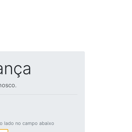
ança
nosco.
ao lado no campo abaixo