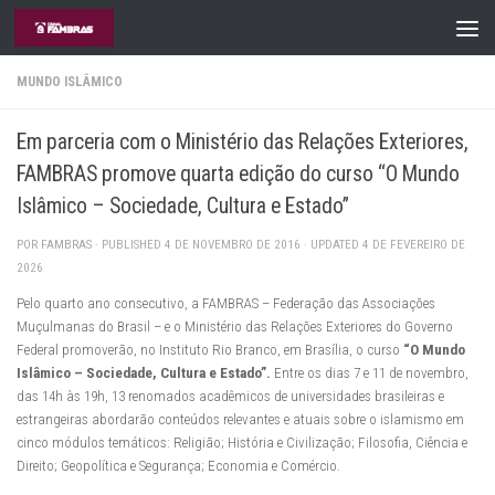
Skip to content
MUNDO ISLÂMICO
Em parceria com o Ministério das Relações Exteriores,
FAMBRAS promove quarta edição do curso “O Mundo
Islâmico – Sociedade, Cultura e Estado”
POR
FAMBRAS
· PUBLISHED
4 DE NOVEMBRO DE 2016
· UPDATED
4 DE FEVEREIRO DE
2026
Pelo quarto ano consecutivo, a FAMBRAS – Federação das Associações
Muçulmanas do Brasil – e o Ministério das Relações Exteriores do Governo
Federal promoverão, no Instituto Rio Branco, em Brasília, o curso
“O Mundo
Islâmico – Sociedade, Cultura e Estado”.
Entre os dias 7 e 11 de novembro,
das 14h às 19h, 13 renomados acadêmicos de universidades brasileiras e
estrangeiras abordarão conteúdos relevantes e atuais sobre o islamismo em
cinco módulos temáticos: Religião; História e Civilização; Filosofia, Ciência e
Direito; Geopolítica e Segurança; Economia e Comércio.