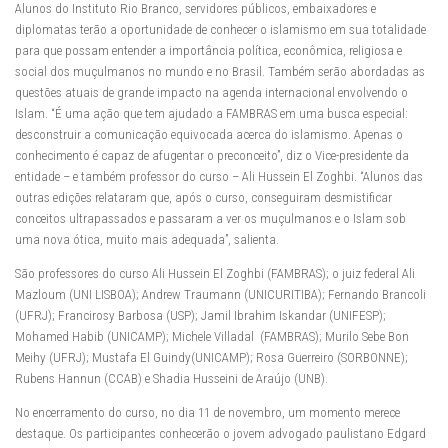
Alunos do Instituto Rio Branco, servidores públicos, embaixadores e
diplomatas terão a oportunidade de conhecer o islamismo em sua totalidade
para que possam entender a importância política, econômica, religiosa e
social dos muçulmanos no mundo e no Brasil. Também serão abordadas as
questões atuais de grande impacto na agenda internacional envolvendo o
Islam. “É uma ação que tem ajudado a FAMBRAS em uma busca especial:
desconstruir a comunicação equivocada acerca do islamismo. Apenas o
conhecimento é capaz de afugentar o preconceito”, diz o Vice-presidente da
entidade – e também professor do curso – Ali Hussein El Zoghbi. “Alunos das
outras edições relataram que, após o curso, conseguiram desmistificar
conceitos ultrapassados e passaram a ver os muçulmanos e o Islam sob
uma nova ótica, muito mais adequada”, salienta.
São professores do curso Ali Hussein El Zoghbi (FAMBRAS); o juiz federal Ali
Mazloum (UNI LISBOA); Andrew Traumann (UNICURITIBA); Fernando Brancoli
(UFRJ); Francirosy Barbosa (USP); Jamil Ibrahim Iskandar (UNIFESP);
Mohamed Habib (UNICAMP); Michele Villadal (FAMBRAS); Murilo Sebe Bon
Meihy (UFRJ); Mustafa El Guindy(UNICAMP); Rosa Guerreiro (SORBONNE);
Rubens Hannun (CCAB) e Shadia Husseini de Araújo (UNB).
No encerramento do curso, no dia 11 de novembro, um momento merece
destaque. Os participantes conhecerão o jovem advogado paulistano Edgard