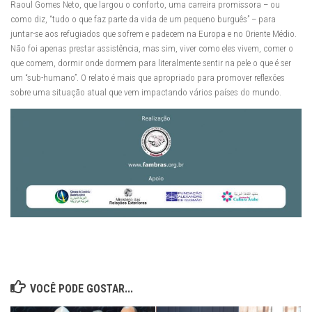
Raoul Gomes Neto, que largou o conforto, uma carreira promissora – ou
como diz, “tudo o que faz parte da vida de um pequeno burguês” – para
juntar-se aos refugiados que sofrem e padecem na Europa e no Oriente Médio.
Não foi apenas prestar assistência, mas sim, viver como eles vivem, comer o
que comem, dormir onde dormem para literalmente sentir na pele o que é ser
um “sub-humano”. O relato é mais que apropriado para promover reflexões
sobre uma situação atual que vem impactando vários países do mundo.
VOCÊ PODE GOSTAR...