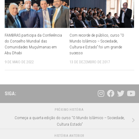
FAMBRAS participa da Conferência
Com recorde de público, curso “O
do Conselho Mundial das
Mundo Islâmico – Sociedade,
Comunidades Muçulmanas em
Cultura e Estado” foi um grande
Abu Dhabi
sucesso
9 DE MAIO DE 2022
13 DE DEZEMBRO DE 2017
SIGA:
PRÓXIMO HISTÓRIA
Começa a quarta edição do curso “O Mundo Islâmico – Sociedade,
Cultura Estado”
HISTÓRIA ANTERIOR