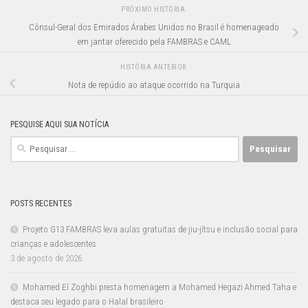
PRÓXIMO HISTÓRIA
Cônsul-Geral dos Emirados Árabes Unidos no Brasil é homenageado
em jantar oferecido pela FAMBRAS e CAML
HISTÓRIA ANTERIOR
Nota de repúdio ao ataque ocorrido na Turquia
PESQUISE AQUI SUA NOTÍCIA
Pesquisar
por:
POSTS RECENTES
Projeto G13 FAMBRAS leva aulas gratuitas de jiu-jítsu e inclusão social para
crianças e adolescentes
3 de agosto de 2026
Mohamed El Zoghbi presta homenagem a Mohamed Hegazi Ahmed Taha e
destaca seu legado para o Halal brasileiro