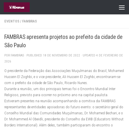
Skip to content
EVENTOS
/
FAMBRAS
FAMBRAS apresenta projetos ao prefeito da cidade de
São Paulo
POR
FAMBRAS
· PUBLISHED
18 DE NOVEMBRO DE 2022
· UPDATED
4 DE FEVEREIRO DE
2026
O presidente da Federação das Associações Muçulmanas do Brasil, Mohamed
Hussein El Zoghbi, e o vice presidente, Ali Hussein El Zoghbi, encontraram-se
com o prefeito da cidade de São Paulo, Ricardo Nunes.
Durante a reunião, um dos principais temas foi o Encontro Mundial Inter
Religioso, previsto para ocorrer no próximo ano na capital paulista.
Estiveram presentes na reunião acompanhando a comitiva da FAMBRAS
representantes de entidades apoiadoras do futuro evento: o secretário-geral do
Conselho Mundial das Comunidades Muçulmanas, Dr. Mohamed Bechari, e o
Dr. Mohammed Al Obeidli, presidente do Conselho da EWB (Educators Without
Borders International). Além deles, também participaram do encontro o