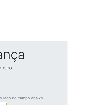
ança
nosco.
ao lado no campo abaixo