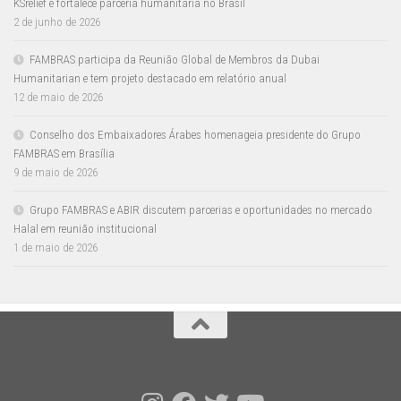
KSrelief e fortalece parceria humanitária no Brasil
2 de junho de 2026
FAMBRAS participa da Reunião Global de Membros da Dubai
Humanitarian e tem projeto destacado em relatório anual
12 de maio de 2026
Conselho dos Embaixadores Árabes homenageia presidente do Grupo
FAMBRAS em Brasília
9 de maio de 2026
Grupo FAMBRAS e ABIR discutem parcerias e oportunidades no mercado
Halal em reunião institucional
1 de maio de 2026