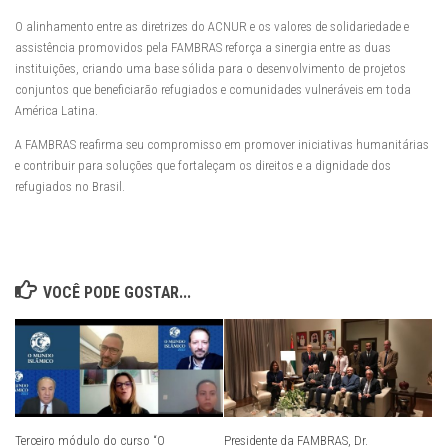
O alinhamento entre as diretrizes do ACNUR e os valores de solidariedade e
assistência promovidos pela FAMBRAS reforça a sinergia entre as duas
instituições, criando uma base sólida para o desenvolvimento de projetos
conjuntos que beneficiarão refugiados e comunidades vulneráveis em toda
América Latina.
A FAMBRAS reafirma seu compromisso em promover iniciativas humanitárias
e contribuir para soluções que fortaleçam os direitos e a dignidade dos
refugiados no Brasil.
VOCÊ PODE GOSTAR...
Terceiro módulo do curso “O
Presidente da FAMBRAS, Dr.