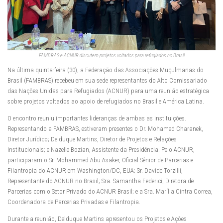
FAMBRAS e ACNUR discutem projetos voltados para refugiados no Brasil
Na última quinta-feira (30), a Federação das Associações Muçulmanas do
Brasil (FAMBRAS) recebeu em sua sede representantes do Alto Comissariado
das Nações Unidas para Refugiados (ACNUR) para uma reunião estratégica
sobre projetos voltados ao apoio de refugiados no Brasil e América Latina.
O encontro reuniu importantes lideranças de ambas as instituições.
Representando a FAMBRAS, estiveram presentes o Dr. Mohamed Charanek,
Diretor Jurídico; Delduque Martins, Diretor de Projetos e Relações
Institucionais; e Nazelie Bozian, Assistente da Presidência. Pelo ACNUR,
participaram o Sr. Mohammed Abu Asaker, Oficial Sênior de Parcerias e
Filantropia do ACNUR em Washington/DC, EUA; Sr. Davide Torzilli,
Representante do ACNUR no Brasil; Sra. Samantha Federici, Diretora de
Parcerias com o Setor Privado do ACNUR Brasil; e a Sra. Marília Cintra Correa,
Coordenadora de Parcerias Privadas e Filantropia.
Durante a reunião, Delduque Martins apresentou os Projetos e Ações