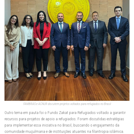
FAMBRAS e ACNUR discutem projetos voltados para refugiados no Brasil
Outro tema em pauta foi o Fundo Zakat para Refugiados voltado a garantir
recursos para projetos de apoio a refugiados. Foram discutidas estratégias
para implementar essa iniciativa no Brasil, buscando o engajamento da
comunidade muçulmana e de instituições atuantes na filantropia islâmica.