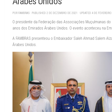
Árabes Unidos
POR
FAMBRAS
· PUBLISHED
2 DE DEZEMBRO DE 2021
· UPDATED
4 DE FEVEREIRO
O presidente da Federação das Associações Muçulmanas do Br
anos dos Emirados Árabes Unidos. O evento aconteceu na Emb
A FAMBRAS presenteou o Embaixador Saleh Ahmad Salem Alz
Árabes Unidos.