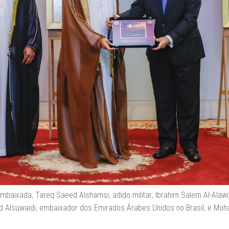
mbaixada; Tareq Saeed Alshamsi, adido militar; Ibrahim Salem Al-Alawi
 Alsuwaidi, embaixador dos Emirados Árabes Unidos no Brasil, e Moh