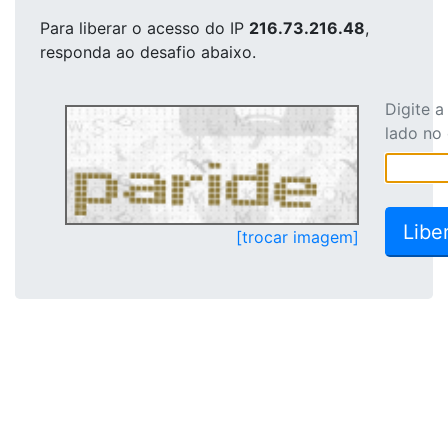
Para liberar o acesso
do IP
216.73.216.48
,
responda ao desafio abaixo.
Digite 
lado no
[trocar imagem]