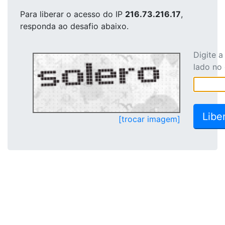
Para liberar o acesso
do IP
216.73.216.17
,
responda ao desafio abaixo.
Digite 
lado no
[trocar imagem]