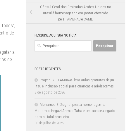
Cônsul-Geral dos Emirados Árabes Unidos no
Brasil é homenageado em jantar oferecido
pela FAMBRAS e CAML
r Todos”,
entro de
PESQUISE AQUI SUA NOTÍCIA
Pesquisar
por:
sgatar a
rias de
POSTS RECENTES
Projeto G13 FAMBRAS leva aulas gratuitas de jiu-
jítsu e inclusão social para crianças e adolescentes
3 de agosto de 2026
Mohamed El Zoghbi presta homenagem a
Mohamed Hegazi Ahmed Taha e destaca seu legado
para o Halal brasileiro
30 de julho de 2026