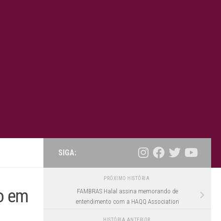
SIGA:
PRÓXIMO HISTÓRIA
o em
FAMBRAS Halal assina memorando de
entendimento com a HAQQ Association
HISTÓRIA ANTERIOR