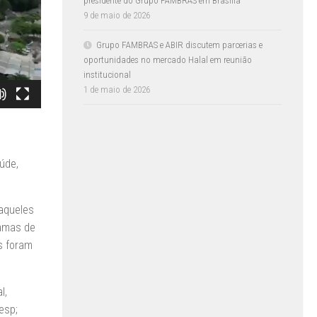
presidente do Grupo FAMBRAS em Brasília
9 de maio de 2026
Grupo FAMBRAS e ABIR discutem parcerias e
oportunidades no mercado Halal em reunião
institucional
1 de maio de 2026
úde,
 aqueles
ramas de
s foram
l,
esp;