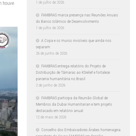
1 de julho de 2026
ém houve
FAMBRAS marca presença nas Reuniões Anuais
do Banco Islâmico de Desenvolvimento
1 de julho de 2026
A Copa e os muros invisíveis que ainda nos
separam
26 de junho de 2026
FAMBRAS entrega relatório do Projeto de
Distribuição de Tâmaras ao KSrelief e fortalece
parceria humanitária no Brasil
2 de junho de 2026
FAMBRAS participa da Reunião Global de
Membros da Dubai Humanitarian e tem projeto
destacado em relatório anual
12 de maio de 2026
Conselho dos Embaixadores Árabes homenageia