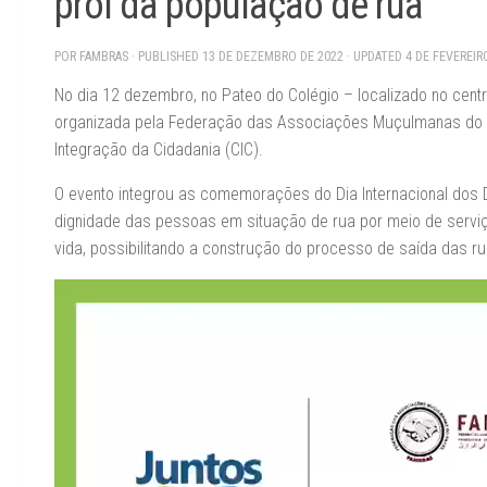
prol da população de rua
POR
FAMBRAS
· PUBLISHED
13 DE DEZEMBRO DE 2022
· UPDATED
4 DE FEVEREIR
No dia 12 dezembro, no Pateo do Colégio – localizado no centro
organizada pela Federação das Associações Muçulmanas do Bra
Integração da Cidadania (CIC).
O evento integrou as comemorações do Dia Internacional dos 
dignidade das pessoas em situação de rua por meio de serviç
vida, possibilitando a construção do processo de saída das ru
Tocador
de
vídeo