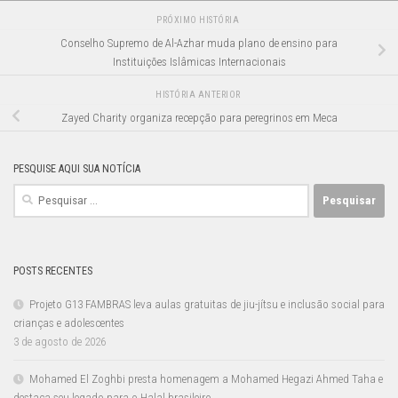
PRÓXIMO HISTÓRIA
Conselho Supremo de Al-Azhar muda plano de ensino para
Instituições Islâmicas Internacionais
HISTÓRIA ANTERIOR
Zayed Charity organiza recepção para peregrinos em Meca
PESQUISE AQUI SUA NOTÍCIA
Pesquisar
por:
POSTS RECENTES
Projeto G13 FAMBRAS leva aulas gratuitas de jiu-jítsu e inclusão social para
crianças e adolescentes
3 de agosto de 2026
Mohamed El Zoghbi presta homenagem a Mohamed Hegazi Ahmed Taha e
destaca seu legado para o Halal brasileiro