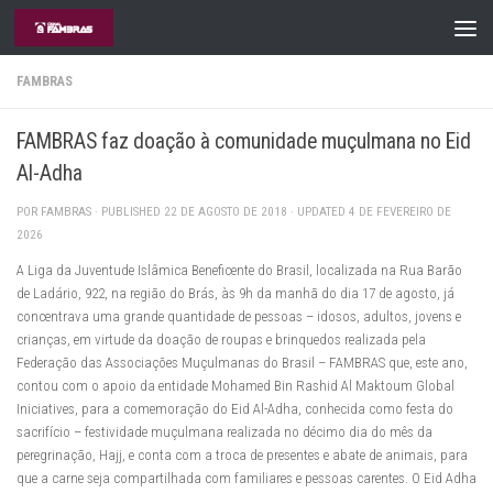
Skip to content
FAMBRAS
FAMBRAS faz doação à comunidade muçulmana no Eid
Al-Adha
POR
FAMBRAS
· PUBLISHED
22 DE AGOSTO DE 2018
· UPDATED
4 DE FEVEREIRO DE
2026
A Liga da Juventude Islâmica Beneficente do Brasil, localizada na Rua Barão
de Ladário, 922, na região do Brás, às 9h da manhã do dia 17 de agosto, já
concentrava uma grande quantidade de pessoas – idosos, adultos, jovens e
crianças, em virtude da doação de roupas e brinquedos realizada pela
Federação das Associações Muçulmanas do Brasil – FAMBRAS que, este ano,
contou com o apoio da entidade Mohamed Bin Rashid Al Maktoum Global
Iniciatives, para a comemoração do Eid Al-Adha, conhecida como festa do
sacrifício – festividade muçulmana realizada no décimo dia do mês da
peregrinação, Hajj, e conta com a troca de presentes e abate de animais, para
que a carne seja compartilhada com familiares e pessoas carentes. O Eid Adha