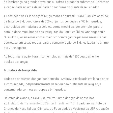
é a lembrança da grande prova que o Profeta Abraão foi submetido. Celebra-se
a capacidade extrema de lealdade do ser humano diante de seu criador.
A Federação das Associações Muçulmanas do Brasil – FAMBRAS, em ocasião
da festa do Eid, doou cerca de 700 conjuntos de roupas e 400 brinquedos,
distribuídos em materiais escolares, como mochilas, por exemplo, para a
comunidade muçulmana das Mesquitas do Pari; República, Anhangabaú e
Guarulhos, locais esses com a maior concentração de pessoas necessitadas
que receberam essas roupas para a comemoração do Eid, realizada no último
dia 21 de agosto.
Ao todo, nesta ação, foram contempladas mais de 1200 pessoas, entre
adultos e crianças.
Iniciativa de longa data
Todos os anos essa doação por parte da FAMBRAS é realizada em locais onde
a comunidade, independentemente de ser ou não praticante da religião, é
contemplada com essas roupas e brinquedos.
Há cerca de 4 anos, a FAMBRAS realizou uma doação de agasalhos
ao
Instituto de Tratamento do Câncer Infantil, o ITACI
, ligado ao Instituto da
Criança do Hospital das Clínicas, da Faculdade de Medicina da USP. A doação