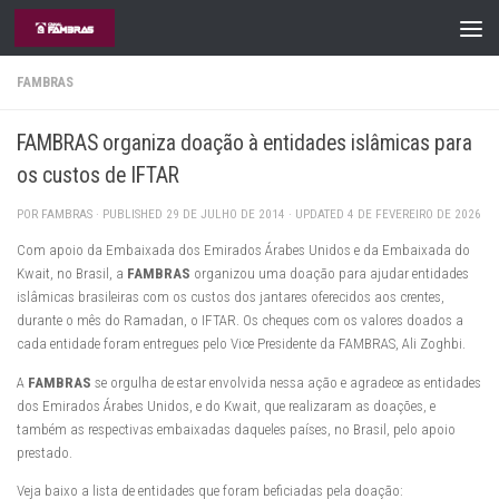
Skip to content
FAMBRAS
FAMBRAS organiza doação à entidades islâmicas para
os custos de IFTAR
POR
FAMBRAS
· PUBLISHED
29 DE JULHO DE 2014
· UPDATED
4 DE FEVEREIRO DE 2026
Com apoio da Embaixada dos Emirados Árabes Unidos e da Embaixada do
Kwait, no Brasil, a
FAMBRAS
organizou uma doação para ajudar entidades
islâmicas brasileiras com os custos dos jantares oferecidos aos crentes,
durante o mês do Ramadan, o IFTAR. Os cheques com os valores doados a
cada entidade foram entregues pelo Vice Presidente da FAMBRAS, Ali Zoghbi.
A
FAMBRAS
se orgulha de estar envolvida nessa ação e agradece as entidades
dos Emirados Árabes Unidos, e do Kwait, que realizaram as doações, e
também as respectivas embaixadas daqueles países, no Brasil, pelo apoio
prestado.
Veja baixo a lista de entidades que foram beficiadas pela doação: