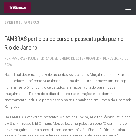
Skip to content
EVENTOS
/
FAMBRAS
FAMBRAS participa de curso e passeata pela paz no
Rio de Janeiro
POR
FAMBRAS
· PUBLISHED
27 DE SETEMBRO DE 2016
· UPDATED
4 DE FEVEREIRO DE
2026
Neste final de semana, a Federação das Associações Muçulmanas do Brasil e
a Sociedade Beneficente Muçulmana do Rio de Janeiro promoveram, na capital
fluminense, o 5º Encontro de Estudos Islâmicos, voltado para novos
muçulmanos. Foram dois dias de palestras e orações e, no domingo, o
encerramento incluiu a participação na 9ª Caminhada em Defesa da Liberdade
Religiosa.
Da FAMBRAS, estiveram presentes Moises de Oliveira, Auditor Técnico Religioso,
e o Sheikh Essadik El Otmani. Moises fez uma palestra sobre “O caminho do
novo muçulmano na busca de conhecimento”. Já o Sheikh El Otmani falou