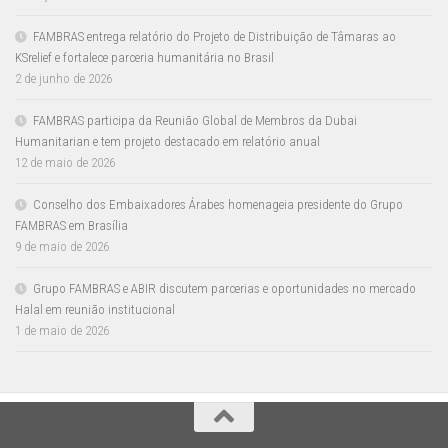
FAMBRAS entrega relatório do Projeto de Distribuição de Tâmaras ao
KSrelief e fortalece parceria humanitária no Brasil
2 de junho de 2026
FAMBRAS participa da Reunião Global de Membros da Dubai
Humanitarian e tem projeto destacado em relatório anual
12 de maio de 2026
Conselho dos Embaixadores Árabes homenageia presidente do Grupo
FAMBRAS em Brasília
9 de maio de 2026
Grupo FAMBRAS e ABIR discutem parcerias e oportunidades no mercado
Halal em reunião institucional
1 de maio de 2026