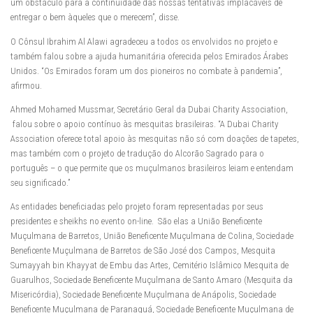
um obstáculo para a continuidade das nossas tentativas implacáveis ​​de
entregar o bem àqueles que o merecem”, disse.
O Cônsul Ibrahim Al Alawi agradeceu a todos os envolvidos no projeto e
também falou sobre a ajuda humanitária oferecida pelos Emirados Árabes
Unidos. “Os Emirados foram um dos pioneiros no combate à pandemia”,
afirmou.
Ahmed Mohamed Mussmar, Secretário Geral da Dubai Charity Association,
falou sobre o apoio contínuo às mesquitas brasileiras. “A Dubai Charity
Association oferece total apoio às mesquitas não só com doações de tapetes,
mas também com o projeto de tradução do Alcorão Sagrado para o
português – o que permite que os muçulmanos brasileiros leiam e entendam
seu significado.”
As entidades beneficiadas pelo projeto foram representadas por seus
presidentes e sheikhs no evento on-line. São elas a União Beneficente
Muçulmana de Barretos, União Beneficente Muçulmana de Colina, Sociedade
Beneficente Muçulmana de Barretos de São José dos Campos, Mesquita
Sumayyah bin Khayyat de Embu das Artes, Cemitério Islâmico Mesquita de
Guarulhos, Sociedade Beneficente Muçulmana de Santo Amaro (Mesquita da
Misericórdia), Sociedade Beneficente Muçulmana de Anápolis, Sociedade
Beneficente Muçulmana de Paranaguá, Sociedade Beneficente Muçulmana de