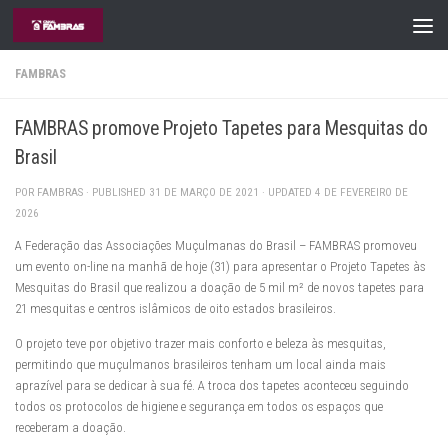
Skip to content
FAMBRAS
FAMBRAS promove Projeto Tapetes para Mesquitas do
Brasil
POR
FAMBRAS
· PUBLISHED
31 DE MARÇO DE 2021
· UPDATED
4 DE FEVEREIRO DE
2026
A Federação das Associações Muçulmanas do Brasil – FAMBRAS promoveu
um evento on-line na manhã de hoje (31) para apresentar o Projeto Tapetes às
Mesquitas do Brasil que realizou a doação de 5 mil m² de novos tapetes para
21 mesquitas e centros islâmicos de oito estados brasileiros.
O projeto teve por objetivo trazer mais conforto e beleza às mesquitas,
permitindo que muçulmanos brasileiros tenham um local ainda mais
aprazível para se dedicar à sua fé. A troca dos tapetes aconteceu seguindo
todos os protocolos de higiene e segurança em todos os espaços que
receberam a doação.