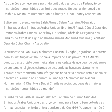
As doações aconteceram a partir da união dos esforços da Federação com
instituições humanitárias dos Emirados Árabes Unidos, a Mohamed bin
Rashid Al Maktoum Humanitarian & Charity e Dubai Charity Association.
Estiveram no evento on-line Saleh Ahmad Salem Alzaraim Al-Suwaidi,
Embaixador dos Emirados Árabes Unidos; Ibrahim Al Alawi, Cônsul Geral dos
Emirados Árabes Unidos; Abdelhay Eid Sarhan, Chefe da Delegação dos
Sheikhs do Awqaf do Egito no Brasil e Ahmed Mohamed Mussmar, Secretário
Geral da Dubai Charity Association.
O presidente da FAMBRAS, Mohamed Hussein El Zoghbi, agradeceu a parceria
com as instituições e falou sobre a importância do projeto. “A FAMBRAS
conduziu este projeto com muita alegria na certeza de que quando cuidamos
de um templo religioso, estamos perpetuando as benesses eternamente.
Aproveito este momento para reforçar que nada seria possível sem o apoio de
parceiros que muito nos honram: a Fundação Mohamed bin Rashid
Humanitarian & Charity e a Dubai Charity Association, duas das maiores
instituições humanitárias do mundo.”
O Embaixador Saleh Al-Suwaidi destacou o trabalho humanitário dos
Emirados Árabes Unidos e o esforço contínuo para fazer o bem de todas as
formas, especialmente durante a pandemia da Covid-19. “A pandemia não é