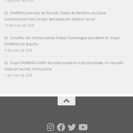
2 de junho de 2026
FAMBRAS participa da Reunião Global de Membros da Dubai
Humanitarian e tem projeto destacado em relatório anual
12 de maio de 2026
Conselho dos Embaixadores Árabes homenageia presidente do Grupo
FAMBRAS em Brasília
9 de maio de 2026
Grupo FAMBRAS e ABIR discutem parcerias e oportunidades no mercado
Halal em reunião institucional
1 de maio de 2026