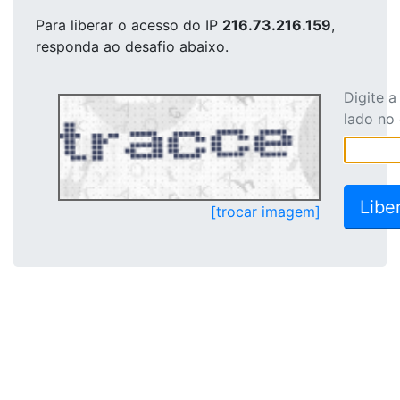
Para liberar o acesso
do IP
216.73.216.159
,
responda ao desafio abaixo.
Digite 
lado no
[trocar imagem]