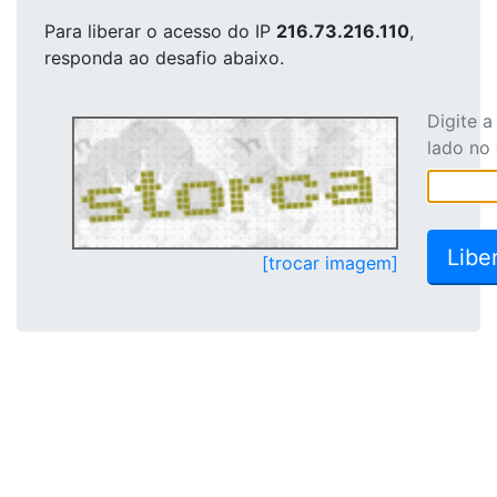
Para liberar o acesso
do IP
216.73.216.110
,
responda ao desafio abaixo.
Digite 
lado no
[trocar imagem]