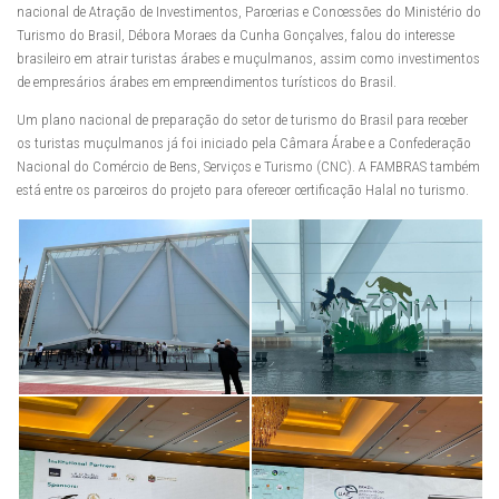
nacional de Atração de Investimentos, Parcerias e Concessões do Ministério do
Turismo do Brasil, Débora Moraes da Cunha Gonçalves, falou do interesse
brasileiro em atrair turistas árabes e muçulmanos, assim como investimentos
de empresários árabes em empreendimentos turísticos do Brasil.
Um plano nacional de preparação do setor de turismo do Brasil para receber
os turistas muçulmanos já foi iniciado pela Câmara Árabe e a Confederação
Nacional do Comércio de Bens, Serviços e Turismo (CNC). A FAMBRAS também
está entre os parceiros do projeto para oferecer certificação Halal no turismo.