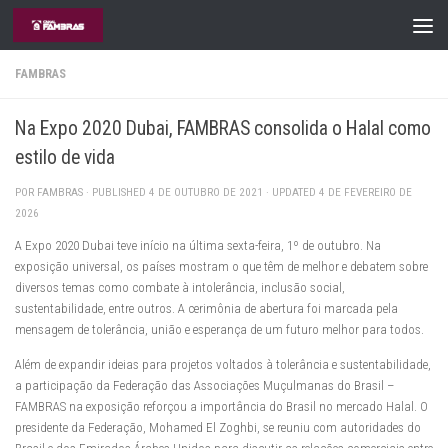
Skip to content
FAMBRAS
Na Expo 2020 Dubai, FAMBRAS consolida o Halal como
estilo de vida
POR
FAMBRAS
· PUBLISHED
4 DE OUTUBRO DE 2021
· UPDATED
4 DE FEVEREIRO DE
2026
A Expo 2020 Dubai teve início na última sexta-feira, 1º de outubro. Na
exposição universal, os países mostram o que têm de melhor e debatem sobre
diversos temas como combate à intolerância, inclusão social,
sustentabilidade, entre outros. A cerimônia de abertura foi marcada pela
mensagem de tolerância, união e esperança de um futuro melhor para todos.
Além de expandir ideias para projetos voltados à tolerância e sustentabilidade,
a participação da Federação das Associações Muçulmanas do Brasil –
FAMBRAS na exposição reforçou a importância do Brasil no mercado Halal. O
presidente da Federação, Mohamed El Zoghbi, se reuniu com autoridades do