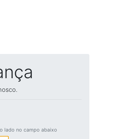
ança
nosco.
ao lado no campo abaixo