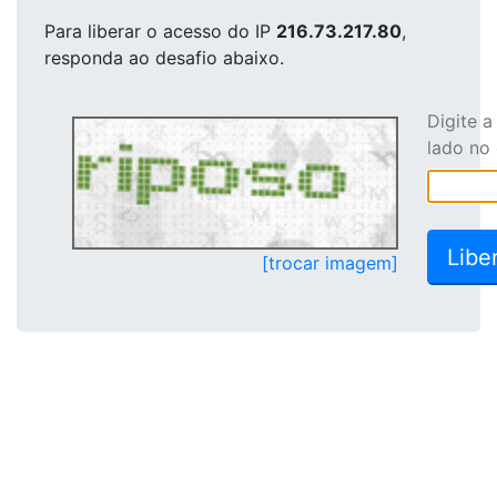
Para liberar o acesso
do IP
216.73.217.80
,
responda ao desafio abaixo.
Digite 
lado no
[trocar imagem]