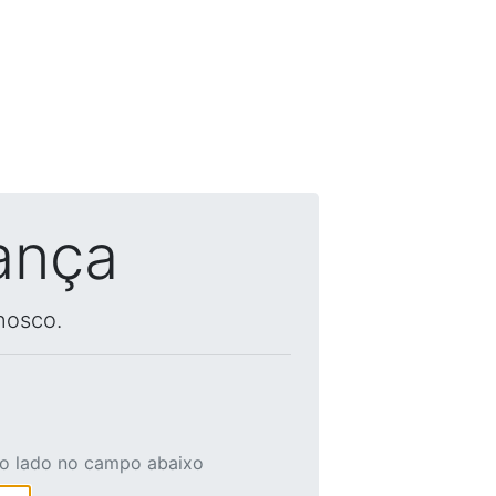
ança
nosco.
ao lado no campo abaixo