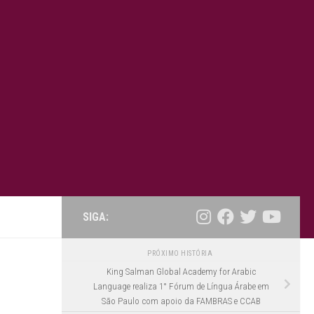
SIGA:
PRÓXIMO HISTÓRIA
King Salman Global Academy for Arabic
Language realiza 1° Fórum de Língua Árabe em
São Paulo com apoio da FAMBRAS e CCAB