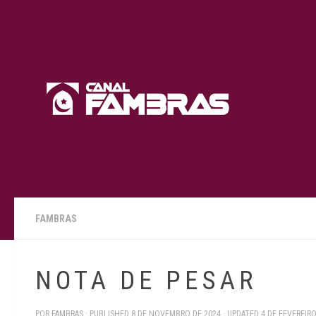
Skip to content
FAMBRAS
N O T A D E P E S A R
POR
FAMBRAS
· PUBLISHED
8 DE NOVEMBRO DE 2024
· UPDATED
4 DE FEVEREIRO