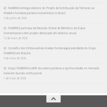
FAMBRAS entrega relatório do Projeto de Distribuição de Tâmaras ao
KSrelief e fortalece parceria humanitária no Brasil
2 de junho de 2026
FAMBRAS participa da Reunião Global de Membros da Dubai
Humanitarian e tem projeto destacado em relatório anual
12 de maio de 2026
Conselho dos Embaixadores Árabes homenageia presidente do Grupo
FAMBRAS em Brasília
9 de maio de 2026
Grupo FAMBRAS e ABIR discutem parcerias e oportunidades no mercado
Halal em reunião institucional
1 de maio de 2026