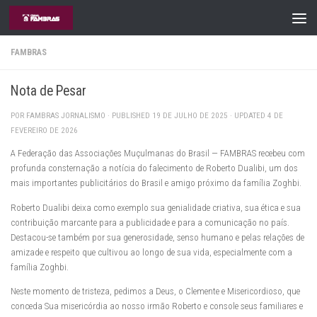
Skip to content
FAMBRAS
Nota de Pesar
POR
FAMBRAS JORNALISMO
· PUBLISHED
19 DE JULHO DE 2025
· UPDATED
4 DE
FEVEREIRO DE 2026
A Federação das Associações Muçulmanas do Brasil — FAMBRAS recebeu com
profunda consternação a notícia do falecimento de Roberto Dualibi, um dos
mais importantes publicitários do Brasil e amigo próximo da família Zoghbi.
Roberto Dualibi deixa como exemplo sua genialidade criativa, sua ética e sua
contribuição marcante para a publicidade e para a comunicação no país.
Destacou-se também por sua generosidade, senso humano e pelas relações de
amizade e respeito que cultivou ao longo de sua vida, especialmente com a
família Zoghbi.
Neste momento de tristeza, pedimos a Deus, o Clemente e Misericordioso, que
conceda Sua misericórdia ao nosso irmão Roberto e console seus familiares e