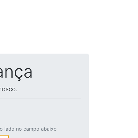
ança
nosco.
ao lado no campo abaixo