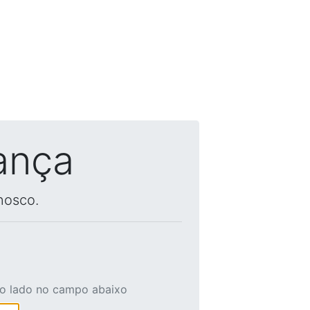
ança
nosco.
ao lado no campo abaixo