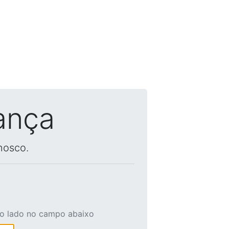
ança
nosco.
ao lado no campo abaixo