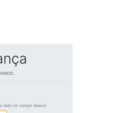
ança
nosco.
ao lado no campo abaixo