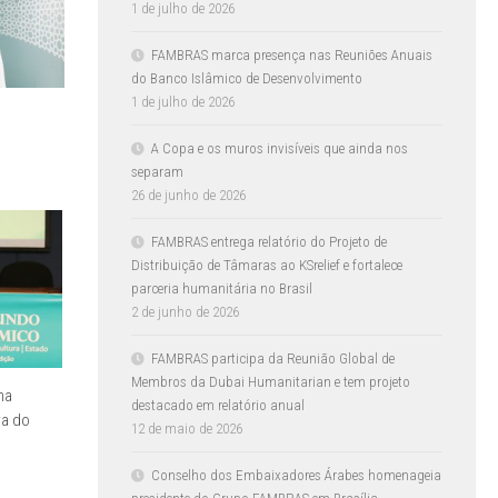
1 de julho de 2026
FAMBRAS marca presença nas Reuniões Anuais
do Banco Islâmico de Desenvolvimento
1 de julho de 2026
A Copa e os muros invisíveis que ainda nos
separam
26 de junho de 2026
FAMBRAS entrega relatório do Projeto de
Distribuição de Tâmaras ao KSrelief e fortalece
parceria humanitária no Brasil
2 de junho de 2026
FAMBRAS participa da Reunião Global de
Membros da Dubai Humanitarian e tem projeto
na
destacado em relatório anual
ra do
12 de maio de 2026
”
Conselho dos Embaixadores Árabes homenageia