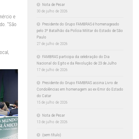
Nota de Pesar
30 de julho de 2026
mércio e
do. “São
Presidente do Grupo FAMBRAS é homenageado
pelo 3º Batalhão da Polícia Militar do Estado de São
Paulo
27 de julho de 2026
ocal,
FAMBRAS participa da celebração do Dia
Nacional do Egito e da Revolução de 23 de Julho
17 de julho de 2026
Presidente do Grupo FAMBRAS assina Livro de
Condolências em homenagem ao ex-Emir do Estado
do Catar
15 de julho de 2026
Nota de Pesar
13 de julho de 2026
(sem título)