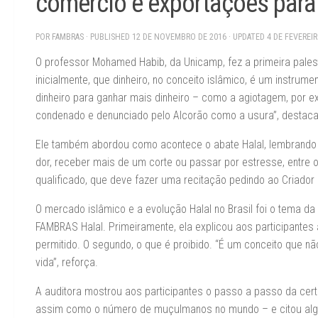
comércio e exportações para
POR
FAMBRAS
· PUBLISHED
12 DE NOVEMBRO DE 2016
· UPDATED
4 DE FEVEREI
O professor Mohamed Habib, da Unicamp, fez a primeira palest
inicialmente, que dinheiro, no conceito islâmico, é um instrume
dinheiro para ganhar mais dinheiro – como a agiotagem, por ex
condenado e denunciado pelo Alcorão como a usura”, destaca
Ele também abordou como acontece o abate Halal, lembrando qu
dor, receber mais de um corte ou passar por estresse, entre
qualificado, que deve fazer uma recitação pedindo ao Criador a
O mercado islâmico e a evolução Halal no Brasil foi o tema da 
FAMBRAS Halal. Primeiramente, ela explicou aos participantes a 
permitido. O segundo, o que é proibido. “É um conceito que n
vida”, reforça.
A auditora mostrou aos participantes o passo a passo da cer
assim como o número de muçulmanos no mundo – e citou algu