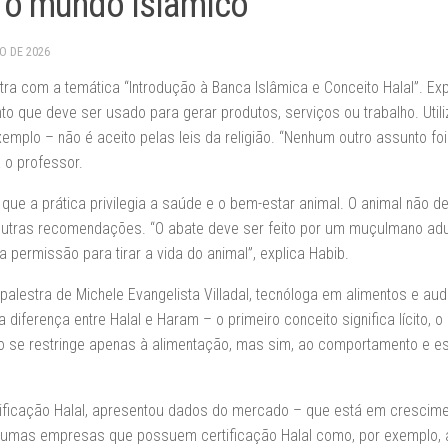
 o mundo islâmico
RO DE 2026
ra com a temática “Introdução à Banca Islâmica e Conceito Halal”. Exp
nto que deve ser usado para gerar produtos, serviços ou trabalho. Utili
emplo – não é aceito pelas leis da religião. “Nenhum outro assunto foi
 o professor.
e a prática privilegia a saúde e o bem-estar animal. O animal não de
 outras recomendações. “O abate deve ser feito por um muçulmano adu
 permissão para tirar a vida do animal”, explica Habib.
palestra de Michele Evangelista Villadal, tecnóloga em alimentos e aud
diferença entre Halal e Haram – o primeiro conceito significa lícito, o
ão se restringe apenas à alimentação, mas sim, ao comportamento e es
tificação Halal, apresentou dados do mercado – que está em crescime
mas empresas que possuem certificação Halal como, por exemplo, a