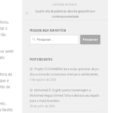
HISTÓRIA ANTERIOR
Quarto dia de palestras aborda geopolítica e
contemporaneidade
licou,
zar o
PESQUISE AQUI SUA NOTÍCIA
 tão
Pesquisar
por:
ve sentir
lto
POSTS RECENTES
Projeto G13 FAMBRAS leva aulas gratuitas de jiu-
itora da
jítsu e inclusão social para crianças e adolescentes
3 de agosto de 2026
 que é
tilo de
Mohamed El Zoghbi presta homenagem a
Mohamed Hegazi Ahmed Taha e destaca seu legado
para o Halal brasileiro
nto,
30 de julho de 2026
 Nestlé,