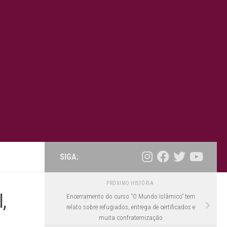
SIGA:
PRÓXIMO HISTÓRIA
,
Encerramento do curso “O Mundo Islâmico” tem
relato sobre refugiados, entrega de certificados e
muita confraternização