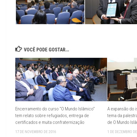
VOCÊ PODE GOSTAR...
Encerramento do curso “O Mundo Islâmico”
A expansão do i
tem relato sobre refugiados, entrega de
tema da palestr
certificados e muita confraternização
de O Mundo Isl
17 DE NOVEMBRO DE 2016
1 DE DEZEMBRO DE