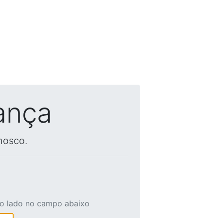
ança
nosco.
ao lado no campo abaixo