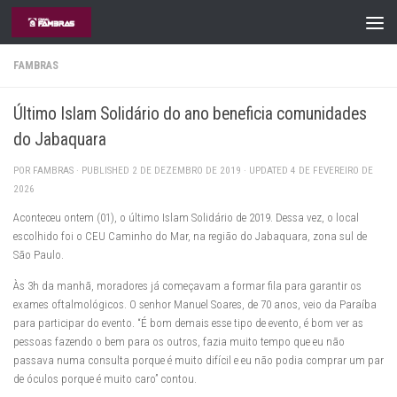
Skip to content
FAMBRAS
Último Islam Solidário do ano beneficia comunidades
do Jabaquara
POR
FAMBRAS
· PUBLISHED
2 DE DEZEMBRO DE 2019
· UPDATED
4 DE FEVEREIRO DE
2026
Aconteceu ontem (01), o último Islam Solidário de 2019. Dessa vez, o local
escolhido foi o CEU Caminho do Mar, na região do Jabaquara, zona sul de
São Paulo.
Às 3h da manhã, moradores já começavam a formar fila para garantir os
exames oftalmológicos. O senhor Manuel Soares, de 70 anos, veio da Paraíba
para participar do evento. “É bom demais esse tipo de evento, é bom ver as
pessoas fazendo o bem para os outros, fazia muito tempo que eu não
passava numa consulta porque é muito difícil e eu não podia comprar um par
de óculos porque é muito caro” contou.