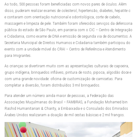
Ao todo, 500 pessoas foram beneficiadas com novos pares de óculos. Além
disso, puderam realizar exames de colesterol, hipertensão, diabetes, hepatite c
e contaram com orientação nutricional e odontológica, corte de cabelo,
massagem e limpeza de pele. Também foram oferecidos serviços da defensoria
pública do estado de São Paulo, em parceria com o CIC – Centro de Integração
e Cidadania, como exame de DNA e emissão de segunda via de documentos. A
Secretaria Municipal de Direitos Humanos e Cidadania também participou do
evento com a unidade móvel do CRAI – Centro de Referência e Atendimento
para Imigrantes.
As crianças se divertiram muito com as apresentações culturais de capoeira,
grupo indígena, brinquedos infláveis, pintura de rosto, pipoca, algodão doce e
com uma grande novidade: oficina de customização de camisetas. Para
completar a diversão, foram distribuídos 3 mil brinquedos.
Para atender um número ainda maior de pessoas, a Federação das
Associações Muçulmanas do Brasil – FAMBRAS, a Fundação Mohamed bin
Rashid Humanitarian & Charity, a Embaixada e o Consulado dos Emirados
Árabes Unidos realizaram a doação de mil cestas básicas e 2 mil frangos.