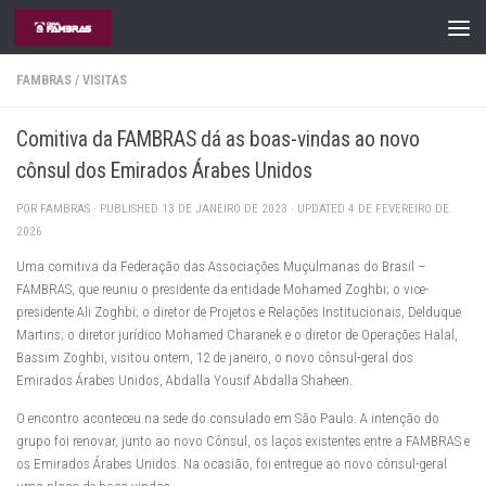
Skip to content
FAMBRAS
/
VISITAS
Comitiva da FAMBRAS dá as boas-vindas ao novo
cônsul dos Emirados Árabes Unidos
POR
FAMBRAS
· PUBLISHED
13 DE JANEIRO DE 2023
· UPDATED
4 DE FEVEREIRO DE
2026
Uma comitiva da Federação das Associações Muçulmanas do Brasil –
FAMBRAS, que reuniu o presidente da entidade Mohamed Zoghbi; o vice-
presidente Ali Zoghbi; o diretor de Projetos e Relações Institucionais, Delduque
Martins; o diretor jurídico Mohamed Charanek e o diretor de Operações Halal,
Bassim Zoghbi, visitou ontem, 12 de janeiro, o novo cônsul-geral dos
Emirados Árabes Unidos, Abdalla Yousif Abdalla Shaheen.
O encontro aconteceu na sede do consulado em São Paulo. A intenção do
grupo foi renovar, junto ao novo Cônsul, os laços existentes entre a FAMBRAS e
os Emirados Árabes Unidos. Na ocasião, foi entregue ao novo cônsul-geral