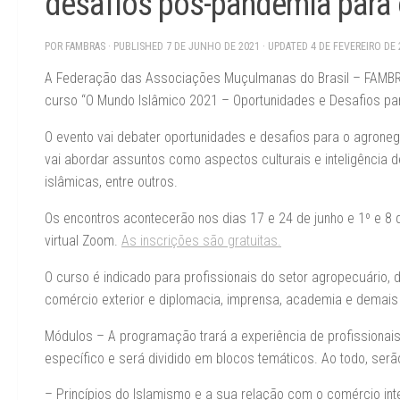
desafios pós-pandemia para o
POR
FAMBRAS
· PUBLISHED
7 DE JUNHO DE 2021
· UPDATED
4 DE FEVEREIRO DE 
A Federação das Associações Muçulmanas do Brasil – FAMBRA
curso “O Mundo Islâmico 2021 – Oportunidades e Desafios pa
O evento vai debater oportunidades e desafios para o agrone
vai abordar assuntos como aspectos culturais e inteligência d
islâmicas, entre outros.
Os encontros acontecerão nos dias 17 e 24 de junho e 1º e 8 d
virtual Zoom.
As inscrições são gratuitas.
O curso é indicado para profissionais do setor agropecuário,
comércio exterior e diplomacia, imprensa, academia e demais
Módulos – A programação trará a experiência de profissionai
específico e será dividido em blocos temáticos. Ao todo, ser
– Princípios do Islamismo e a sua relação com o comércio inte