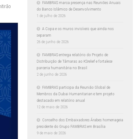
FAMBRAS marca presença nas Reuniões Anuais
itirão
do Banco Islâmico de Desenvolvimento
1 de julho de 2026
A Copa e os muros invisíveis que ainda nos
separam
26 de junho de 2026
FAMBRAS entrega relatório do Projeto de
Distribuição de Tâmaras ao KSrelief e fortalece
parceria humanitária no Brasil
2 de junho de 2026
FAMBRAS participa da Reunião Global de
Membros da Dubai Humanitarian e tem projeto
destacado em relatório anual
12 de maio de 2026
Conselho dos Embaixadores Árabes homenageia
presidente do Grupo FAMBRAS em Brasília
9 de maio de 2026