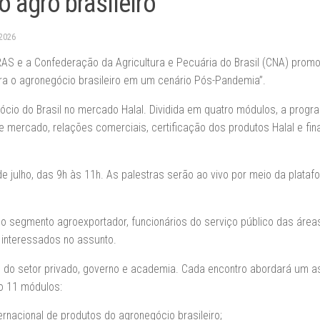
 agro brasileiro
2026
S e a Confederação da Agricultura e Pecuária do Brasil (CNA) prom
ra o agronegócio brasileiro em um cenário Pós-Pandemia”.
gócio do Brasil no mercado Halal. Dividida em quatro módulos, a prog
e mercado, relações comerciais, certificação dos produtos Halal e fi
e julho, das 9h às 11h. As palestras serão ao vivo por meio da plataf
 do segmento agroexportador, funcionários do serviço público das área
 interessados no assunto.
s do setor privado, governo e academia. Cada encontro abordará um a
ão 11 módulos:
rnacional de produtos do agronegócio brasileiro;