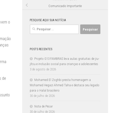
Comunicado Importante
PESQUISE AQUI SUA NOTÍCIA
ovem o
Pesquisar
por:
ramação
nanças
POSTS RECENTES
Projeto G13 FAMBRAS leva aulas gratuitas de jiu-
orma
jítsu e inclusão social para crianças e adolescentes
3 de agosto de 2026
s de
Mohamed El Zoghbi presta homenagem a
Mohamed Hegazi Ahmed Taha e destaca seu legado
para o Halal brasileiro
ssunto
30 de julho de 2026
Nota de Pesar
30 de julho de 2026