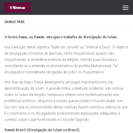
Skip to content
DAWAH PARÁ
O termo Dawa, ou Dawah, designa o trabalho de divulgação do Islam.
Sua tradução literal significa “fazer um convite” ou “chamar a Deus”. O objetivo
da divulgação é mostrar às pessoas, tanto muçulmanas quanto não
muçulmanas, a verdadeira essência da religião, tirando suas dúvidas e
convidando-as a entender os ensinamentos do profeta Muhammad. Tal
divulgação é considerada obrigação de todos os muçulmanos.
Nos dias de hoje o Dawa desempenha um papel importantíssimo na
desmistificação do Islam. A grande mídia, sobretudo ocidental, não noticia
todos os lados da religião, tampouco oferece uma contextualização aos
problemas políticos, religiosos e sociais que envolvem o mundo árabe. Isso
faz com que os consumidores destas notícias fiquem confusos acerca do que
é o islamismo, e os divulgadores proporcionam explicações adequadas e
corretas sobre o que foi ensinado no Alcorão Sagrado.
Dawah Brasil (Divulgação do Islam no Brasil)