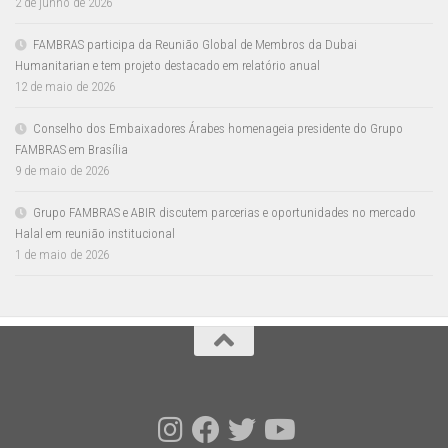
2 de junho de 2026
FAMBRAS participa da Reunião Global de Membros da Dubai
Humanitarian e tem projeto destacado em relatório anual
12 de maio de 2026
Conselho dos Embaixadores Árabes homenageia presidente do Grupo
FAMBRAS em Brasília
9 de maio de 2026
Grupo FAMBRAS e ABIR discutem parcerias e oportunidades no mercado
Halal em reunião institucional
1 de maio de 2026