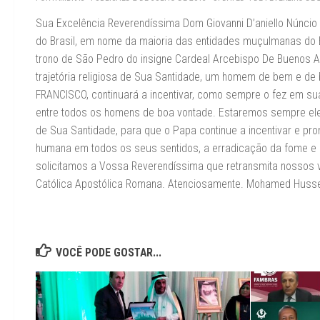
Sua Excelência Reverendíssima Dom Giovanni D’aniello Núncio
do Brasil, em nome da maioria das entidades muçulmanas do B
trono de São Pedro do insigne Cardeal Arcebispo De Buenos A
trajetória religiosa de Sua Santidade, um homem de bem e d
FRANCISCO, continuará a incentivar, como sempre o fez em sua v
entre todos os homens de boa vontade. Estaremos sempre elev
de Sua Santidade, para que o Papa continue a incentivar e pro
humana em todos os seus sentidos, a erradicação da fome e a
solicitamos a Vossa Reverendíssima que retransmita nossos v
Católica Apostólica Romana. Atenciosamente. Mohamed Hussei
VOCÊ PODE GOSTAR...