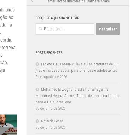
Temer recebe diretores da Câmara Árabe
çulmanas
ução ao
PESQUISE AQUI SUA NOTÍCIA
ada na
Pesquisar
A
por:
ncórdia
 terrena
POSTS RECENTES
ão
ção,
Projeto G13 FAMBRAS leva aulas gratuitas de jiu-
eja
jítsu e inclusão social para crianças e adolescentes
3 de agosto de 2026
Mohamed El Zoghbi presta homenagem a
Mohamed Hegazi Ahmed Taha e destaca seu legado
para o Halal brasileiro
30 de julho de 2026
Nota de Pesar
30 de julho de 2026