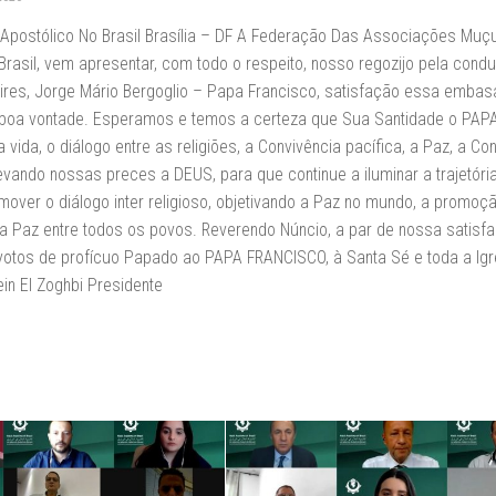
 Apostólico No Brasil Brasília – DF A Federação Das Associações Mu
rasil, vem apresentar, com todo o respeito, nosso regozijo pela cond
ires, Jorge Mário Bergoglio – Papa Francisco, satisfação essa embas
e boa vontade. Esperamos e temos a certeza que Sua Santidade o PAP
ida, o diálogo entre as religiões, a Convivência pacífica, a Paz, a Co
ando nossas preces a DEUS, para que continue a iluminar a trajetória
mover o diálogo inter religioso, objetivando a Paz no mundo, a promoç
 Paz entre todos os povos. Reverendo Núncio, a par de nossa satisfa
otos de profícuo Papado ao PAPA FRANCISCO, à Santa Sé e toda a Igr
n El Zoghbi Presidente