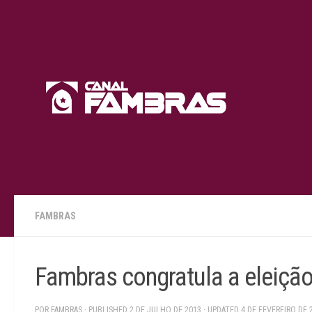
Skip to content
FAMBRAS
Fambras congratula a eleiçã
POR
FAMBRAS
· PUBLISHED
2 DE JULHO DE 2013
· UPDATED
4 DE FEVEREIRO DE 