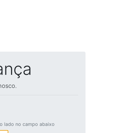
ança
nosco.
ao lado no campo abaixo