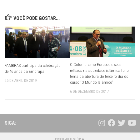
VOCÊ PODE GOSTAR...
O Colonialismo Europeu e seus
FAMBRAS participa da celebração
reflexos na sociedade islâmica foi o
de 46 anos da Embrapa
tema da abertura do terceiro dia do
25 DE ABRIL DE 2019
curso “O Mundo Islâmico”
6 DE DEZEMBRO DE 2017
SIGA:
PRÓXIMO HISTÓRIA