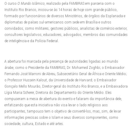
O curso
O Mundo Islâmico
, realizado pela FAMBRAS em parceria com o
Instituto Rio Branco, iniciou-se às 14 horas de hoje com grande público,
formado por funcionários de diversos Ministérios, de órgãos da Esplanada e
diplomatas de países sul-americanos com sede em Brasília e outros
convidados, como militares, gestores públicos, analistas de comércio exterior,
consultores legislativos, educadores, advogados, membros das comunidades
de inteligência e da Polícia Federal.
A abertura foi marcada pela presença de autoridades ligadas ao mundo
árabe, como o Presidente da FAMBRAS, Dr. Mohamed Zoghbi; o Embaixador
Fernando José Marroni de Abreu, Subsecretário Geral de África e Oriente Médio;
o Professor Hussein Kalout, da Universidade de Harvard; o Embaixador
Gonçalo Mello Mourão, Diretor-geral do Instituto Rio Branco, e a Embaixadora
Lígia Maria Scherer, Diretora do Departamento do Oriente Médio. Eles
compuseram a mesa de abertura do evento e falaram da importância dele,
enfatizando que esta iniciativa não visa levar o lado religioso aos
participantes, tampouco tem o objetivo de convertê-los, mas, sim, de levar
informações precisas sobre o Islam e seus diversos componentes, como
sociedade, cultura, Estado e até artes.