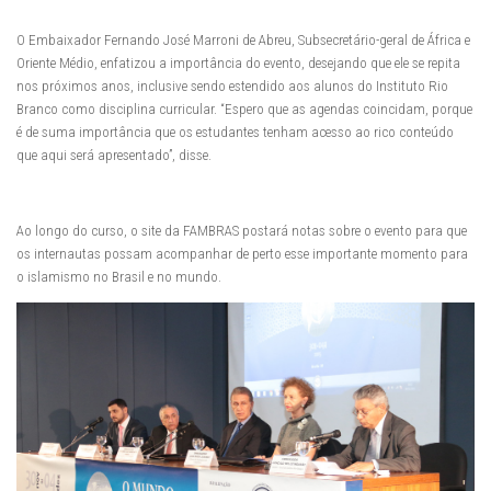
O Embaixador Fernando José Marroni de Abreu, Subsecretário-geral de África e
Oriente Médio, enfatizou a importância do evento, desejando que ele se repita
nos próximos anos, inclusive sendo estendido aos alunos do Instituto Rio
Branco como disciplina curricular. “Espero que as agendas coincidam, porque
é de suma importância que os estudantes tenham acesso ao rico conteúdo
que aqui será apresentado”, disse.
Ao longo do curso, o site da FAMBRAS postará notas sobre o evento para que
os internautas possam acompanhar de perto esse importante momento para
o islamismo no Brasil e no mundo.