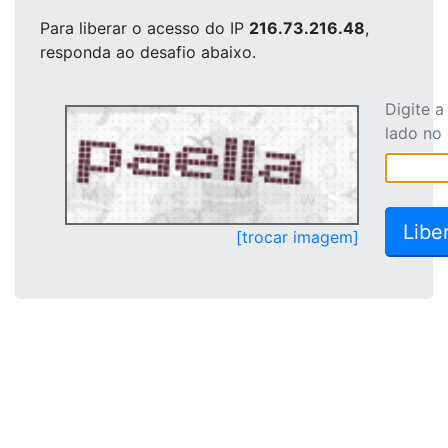
Para liberar o acesso
do IP
216.73.216.48
,
responda ao desafio abaixo.
Digite 
lado no
[trocar imagem]